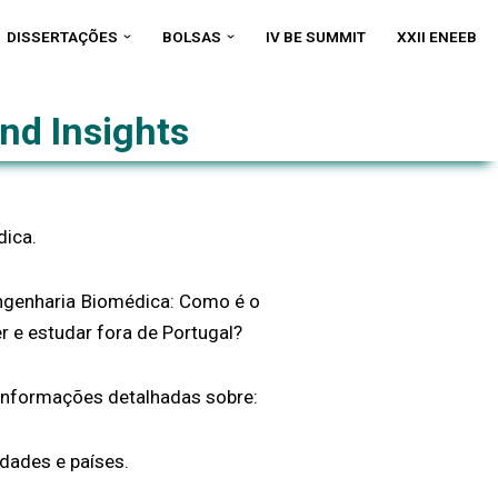
DISSERTAÇÕES
BOLSAS
IV BE SUMMIT
XXII ENEEB
nd Insights
dica.
Engenharia Biomédica: Como é o
r e estudar fora de Portugal?
 informações detalhadas sobre:
idades e países.